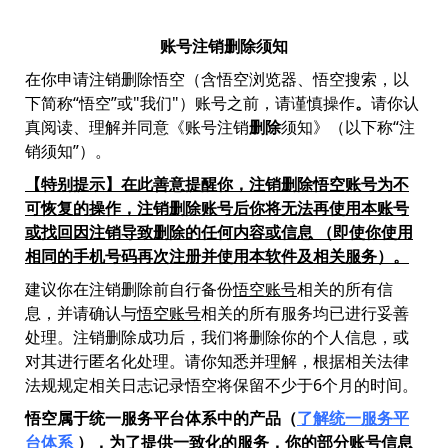
账号注销删除须知
在你申请注销删除悟空（含悟空浏览器、悟空搜索，以
下简称“悟空”或"我们"）账号之前，请谨慎操作
。
请你认
真阅读、理解并同意《账号注销
删除
须知》（以下称“注
销须知”）。
【特别提示】在此善意提醒你，注销删除悟空账号为不
可恢复的操作，注销删除账号后你将无法再使用本账号
或找回因注销导致删除的任何内容或信息 （即使你使用
相同的手机号码再次注册并使用本软件及相关服务）。
建议你在注销删除前自行备份
悟空账号
相关的所有信
息，并请确认与
悟空账号
相关的所有服务均已进行妥善
处理。注销删除成功后，我们将删除你的个人信息，或
对其进行匿名化处理。请你知悉并理解，根据相关法律
法规规定相关日志记录悟空将保留不少于6个月的时间。
悟空属于统一服务平台体系中的产品（
了解统一服务平
台体系
），为了提供一致化的服务，你的部分账号信息