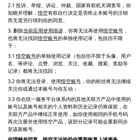
2.1 投诉、举报、诉讼、仲裁、国家有权机关调查等，你
知晓并理解，
悟空
有权自行决定是否终止本账号的注销
而无需另行得到你的同意。
3. 删除
当前应用使用痕迹
，你将无法再使用
悟空账号
，
也将无法找回
悟空账号
的单独使用记录，包括但不限
于：
3.1
悟空账号
的单独使用记录（包括但不限于头像、用户
名、
等
评论、点赞、浏览、关注、收藏、搜索、奖励等
记录）都将无法找回；
3.2 你将无法登录、使用
悟空账号
，你的粉丝将无法继续
关注你或通过本账号与你互动；
3.3 你在统一服务平台体系内的其他关联方产品中使用的
账号以及账号相关的个人资料和历史记录仍将保留，在
关联方产品中继续正常使用，如你使用相同的手机号码
再次注册并使用悟空产品，该部分记录可能会重新同步
至该新账号。
你理解并同意，悟空无法协助你重新恢复上述服务。